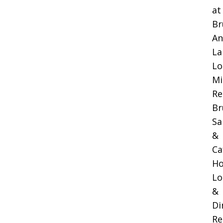
at
Br
An
La
Lo
Mi
Re
Br
Sa
&
Ca
Ho
Lo
&
Di
Re