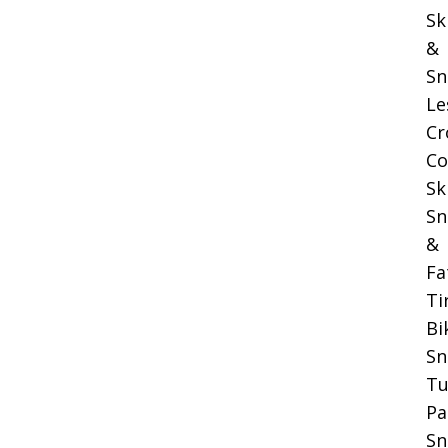
Sk
&
Sn
Le
Cr
Co
Sk
Sn
&
Fa
Ti
Bi
S
Tu
Pa
Sn