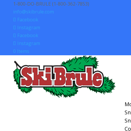
1-800-DO-BRULE (1-800-362-7853)
info@skibrule.com
Facebook
Instagram
Facebook
Instagram
0 Items
Mo
S
S
Co