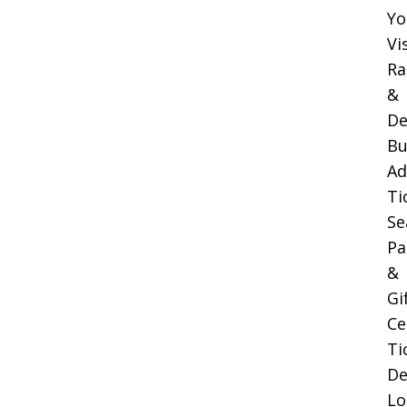
Yo
Vi
Ra
&
De
Bu
Ad
Ti
Se
Pa
&
Gi
Ce
Ti
De
Lo