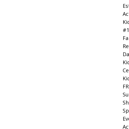
Es
Ac
Ki
#
Fa
Re
Da
Ki
Ce
Ki
FR
Su
Sh
Sp
Ev
Ac