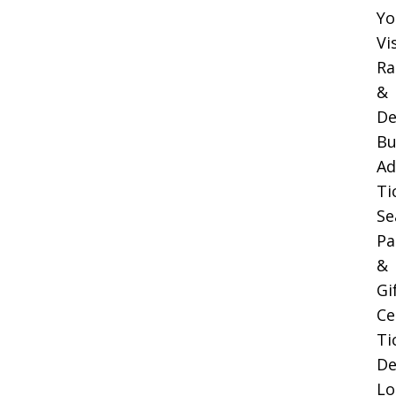
Yo
Vi
Ra
&
De
Bu
Ad
Ti
Se
Pa
&
Gi
Ce
Ti
De
Lo