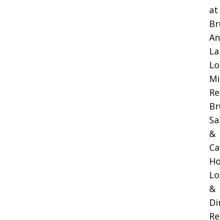
at
Br
An
La
Lo
Mi
Re
Br
Sa
&
Ca
Ho
Lo
&
Di
Re