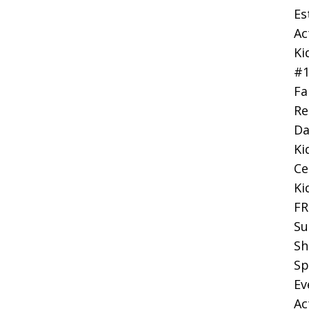
Es
Ac
Ki
#
Fa
Re
Da
Ki
Ce
Ki
FR
Su
Sh
Sp
Ev
Ac