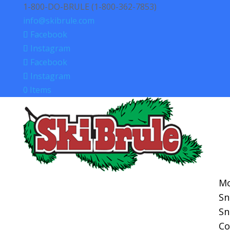
1-800-DO-BRULE (1-800-362-7853)
info@skibrule.com
Facebook
Instagram
Facebook
Instagram
0 Items
Mo
S
S
Co