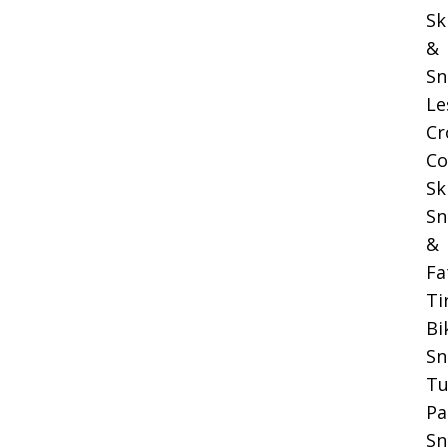
Sk
&
Sn
Le
Cr
Co
Sk
Sn
&
Fa
Ti
Bi
S
Tu
Pa
Sn