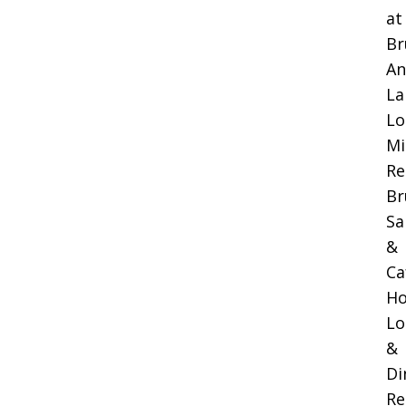
at
Br
An
La
Lo
Mi
Re
Br
Sa
&
Ca
Ho
Lo
&
Di
Re