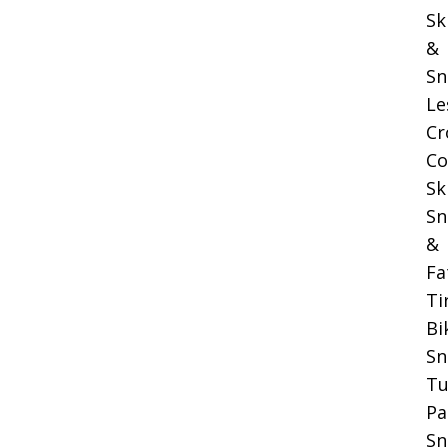
Sk
&
Sn
Le
Cr
Co
Sk
Sn
&
Fa
Ti
Bi
S
Tu
Pa
Sn