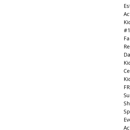
Es
Ac
Ki
#
Fa
Re
Da
Ki
Ce
Ki
FR
Su
Sh
Sp
Ev
Ac