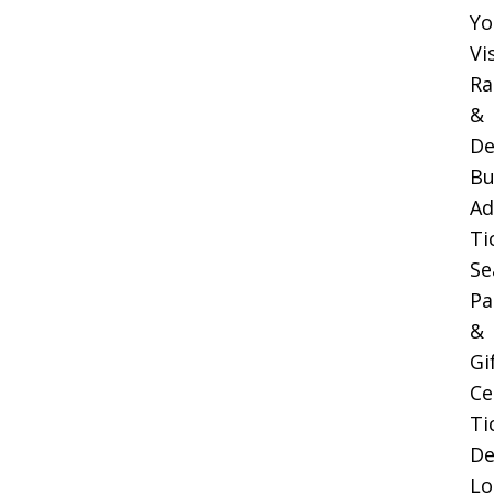
Yo
Vi
Ra
&
De
Bu
Ad
Ti
Se
Pa
&
Gi
Ce
Ti
De
Lo