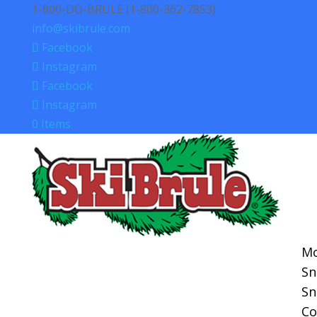
1-800-DO-BRULE (1-800-362-7853)
info@skibrule.com
Facebook
Instagram
Facebook
Instagram
0 Items
Mo
S
S
Co