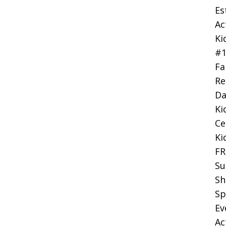
Es
Ac
Ki
#
Fa
Re
Da
Ki
Ce
Ki
FR
Su
Sh
Sp
Ev
Ac