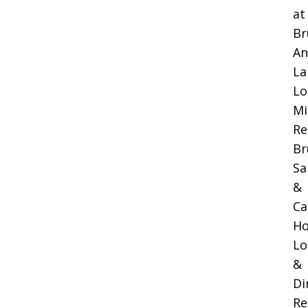
at
Br
An
La
Lo
Mi
Re
Br
Sa
&
Ca
Ho
Lo
&
Di
Re