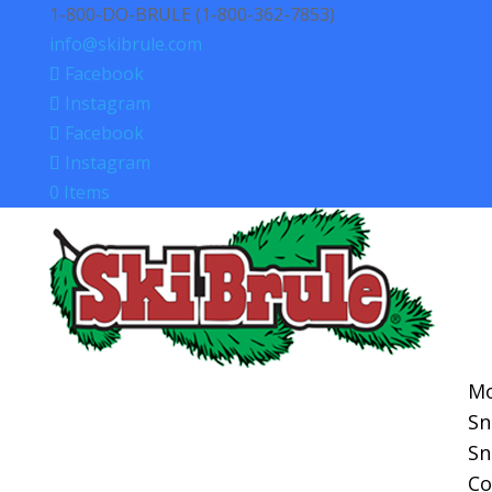
1-800-DO-BRULE (1-800-362-7853)
info@skibrule.com
Facebook
Instagram
Facebook
Instagram
0 Items
Mo
S
S
Co