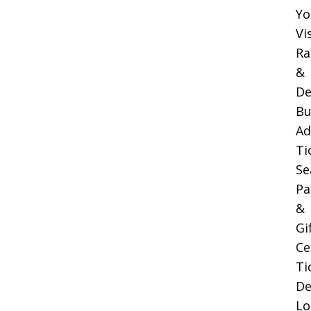
Yo
Vi
Ra
&
De
Bu
Ad
Ti
Se
Pa
&
Gi
Ce
Ti
De
Lo