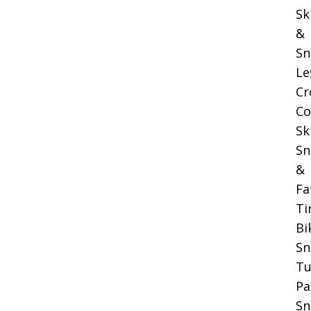
Sk
&
Sn
Le
Cr
Co
Sk
Sn
&
Fa
Ti
Bi
S
Tu
Pa
Sn