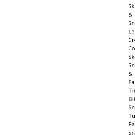
Sk
&
Sn
Le
Cr
Co
Sk
Sn
&
Fa
Ti
Bi
S
Tu
Pa
Sn