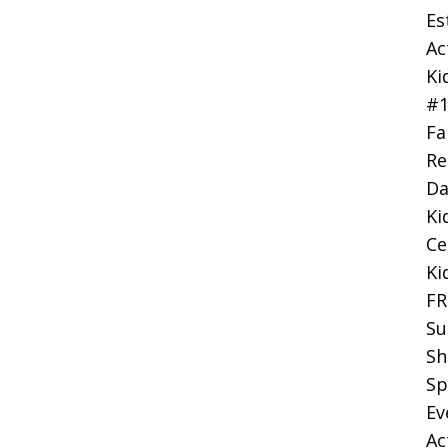
Es
Ac
Ki
#
Fa
Re
Da
Ki
Ce
Ki
FR
Su
Sh
Sp
Ev
Ac