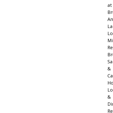
at
Br
An
La
Lo
Mi
Re
Br
Sa
&
Ca
Ho
Lo
&
Di
Re