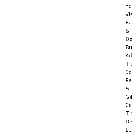
Yo
Vi
Ra
&
De
Bu
Ad
Ti
Se
Pa
&
Gi
Ce
Ti
De
Lo