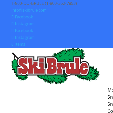
1-800-DO-BRULE (1-800-362-7853)
info@skibrule.com
Facebook
Instagram
Facebook
Instagram
0 Items
Mo
S
S
Co