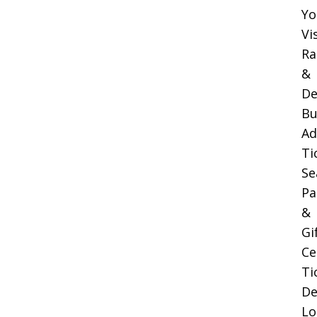
Yo
Vi
Ra
&
De
Bu
Ad
Ti
Se
Pa
&
Gi
Ce
Ti
De
Lo