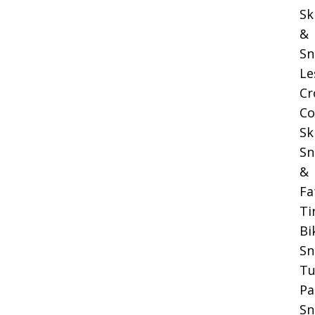
Sk
&
Sn
Le
Cr
Co
Sk
Sn
&
Fa
Ti
Bi
S
Tu
Pa
Sn