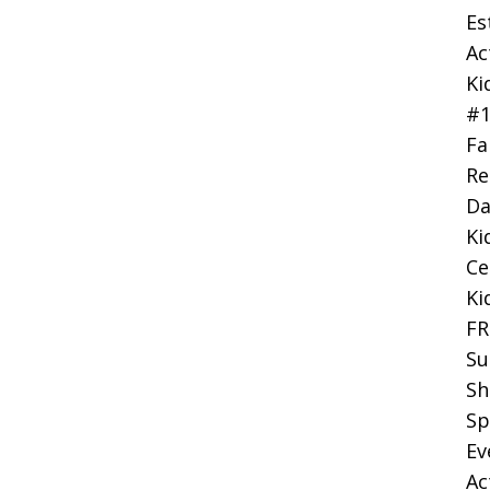
Es
Ac
Ki
#
Fa
Re
Da
Ki
Ce
Ki
FR
Su
Sh
Sp
Ev
Ac