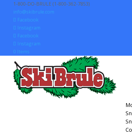
1-800-DO-BRULE (1-800-362-7853)
info@skibrule.com
Facebook
Instagram
Facebook
Instagram
0 Items
Mo
S
S
Co