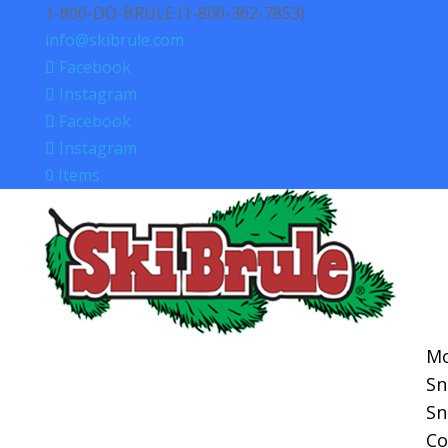
1-800-DO-BRULE (1-800-362-7853)
info@skibrule.com
Facebook
Instagram
Facebook
Instagram
0 Items
Mo
S
S
Co