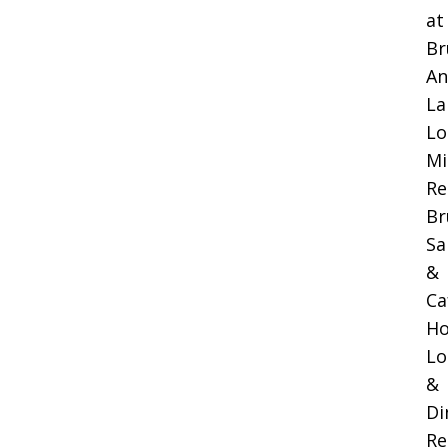
at
Br
An
La
Lo
Mi
Re
Br
Sa
&
Ca
Ho
Lo
&
Di
Re