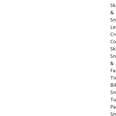
Sk
&
Sn
Le
Cr
Co
Sk
Sn
&
Fa
Ti
Bi
S
Tu
Pa
Sn