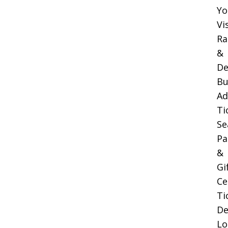
Yo
Vi
Ra
&
De
Bu
Ad
Ti
Se
Pa
&
Gi
Ce
Ti
De
Lo