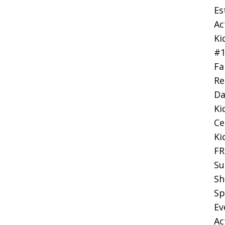
Es
Ac
Ki
#
Fa
Re
Da
Ki
Ce
Ki
FR
Su
Sh
Sp
Ev
Ac