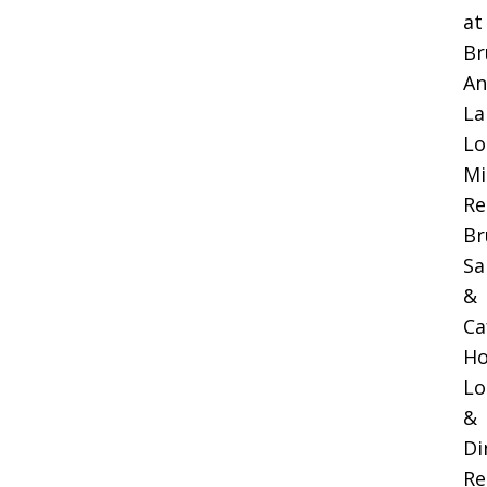
at
Br
An
La
Lo
Mi
Re
Br
Sa
&
Ca
Ho
Lo
&
Di
Re