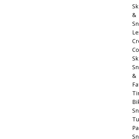
Sk
&
Sn
Le
Cr
Co
Sk
Sn
&
Fa
Ti
Bi
S
Tu
Pa
Sn