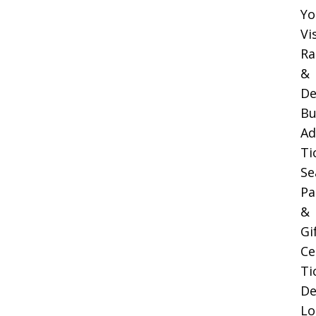
Yo
Vi
Ra
&
De
Bu
Ad
Ti
Se
Pa
&
Gi
Ce
Ti
De
Lo