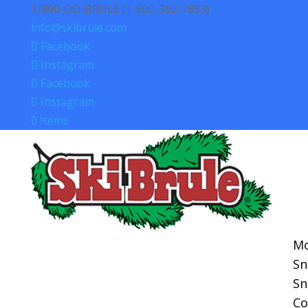
1-800-DO-BRULE (1-800-362-7853)
info@skibrule.com
Facebook
Instagram
Facebook
Instagram
0 Items
Mo
S
S
Co