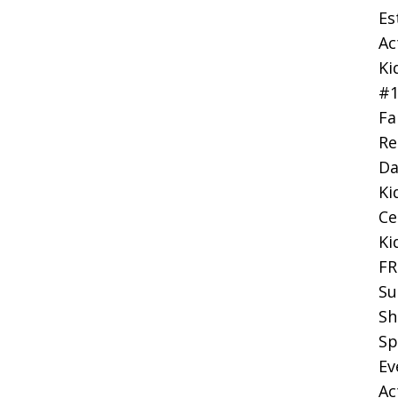
Es
Ac
Ki
#
Fa
Re
Da
Ki
Ce
Ki
FR
Su
Sh
Sp
Ev
Ac